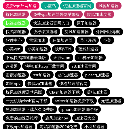
免费vqn外网加速
小蓝鸟
优途加速器官网
风驰加速器
旋风加速器
免费vps加速器外网苹果版
旋风加速度器
快连加速器
快连加速器官网入口
原子加速器
快鸭加速器
快柠檬加速器
旋风加速度器
外网网址导航
软件中心
雷霆加速
狂飙加速器
哔咔漫画
小美
小美vpn
小美加速器
快鸭VPN
蓝鲸加速器
下载快鸭加速器最新版
天行vapn
ios梯子加速器
迷雾通
快鸭加速app下载官网
78加速器官网
雷轰加速器
ssr加速器
起飞加速器
picacg加速器
加速npv
快鸭vp加速器
快橙加速器官网
旋风加速度器苹果版
Clash加速器下载
蓝猫加速器
一元机场clash官网下载
twitter加速器免费下载
元链加速器
黑洞加速器下载永久免费版
iphone加速器哪个好
免费的加速器推荐
旋风加速npv
加速器大全
下载npv加速器
海鸥加速器2024免费
小羽加速器