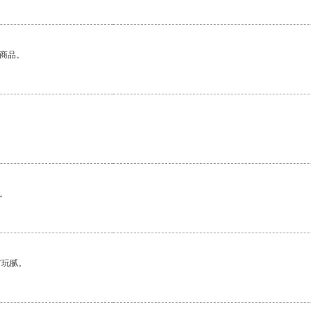
的商品。
。
有玩腻。