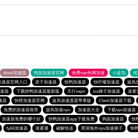
tiktok加速器
狗急加速器官网
免费vqn外网加速
小蓝鸟
优
加速器官网入口
原子加速器
快鸭加速器
快柠檬加速器
旋风
速器
下载快鸭加速器最新版
天行vapn
ios梯子加速器
迷雾
速器
快橙加速器官网
旋风加速度器苹果版
Clash加速器下载
免费的加速器推荐
旋风加速npv
加速器大全
下载npv加速器
加速器免费的哪个好
快鸭加速器app下载免费
狗急加速器
快
fy66加速器
迷雾通
破解快连
黑洞海外npv加速梯子
快