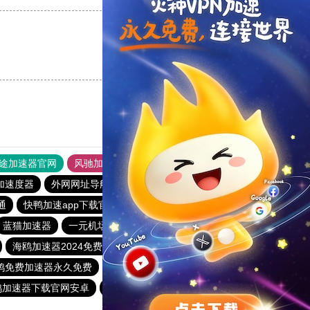
支持
[0]
反对
[0]
途加速器官网
风驰加速器
旋风加速器
加速度器
外网网址导航
软件中心
雷霆加速
狂飙加速器
通
快鸭加速app下载官网
78加速器官网
雷轰加速器
蓝猫加速器
一元机场clash官网下载
twitter加速器免费下载
海鸥加速器2024免费
小羽加速器
鸭免费加速器永久免费
飞驰加速器15分钟试用
鸭加速器下载官网安卓
快鸭加速app下载官网
泡泡狗加速器