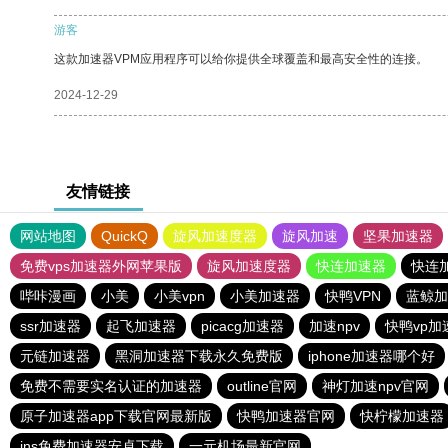
游客
这款加速器VPM应用程序可以给你提供全球覆盖和最高安全性的连接。
2024-12-29
友情链接
网站地图
QuickQ
旋风加速度器
旋风加速
坚果加速器
免费vps加速器外网苹果版
旋风加速度器
快连加速器
快连
哔咔漫画
小美
小美vpn
小美加速器
快鸭VPN
蓝鲸加
ssr加速器
起飞加速器
picacg加速器
加速npv
快鸭vp加
元链加速器
黑洞加速器下载永久免费版
iphone加速器哪个好
免费不需要实名认证的加速器
outline官网
神灯加速npv官网
原子加速器app下载官网最新版
快鸭加速器官网
快柠檬加速器
ins免费加速器安卓下载
一元机场最新官网